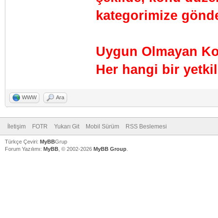
kategorimize gönder
Uygun Olmayan Kon
Her hangi bir yetkil
WWW
Ara
İletişim
FOTR
Yukarı Git
Mobil Sürüm
RSS Beslemesi
Türkçe Çeviri:
MyBB
Grup
Forum Yazılımı:
MyBB
, © 2002-2026
MyBB Group
.
V
V
V