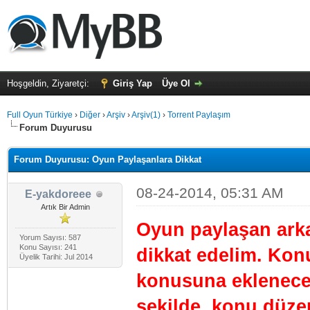
Hoşgeldin, Ziyaretçi:
Giriş Yap
Üye Ol
Full Oyun Türkiye
›
Diğer
›
Arşiv
›
Arşiv(1)
›
Torrent Paylaşım
Forum Duyurusu
Forum Duyurusu: Oyun Paylaşanlara Dikkat
08-24-2014, 05:31 AM
E-yakdoreee
Artık Bir Admin
Oyun paylaşan arka
Yorum Sayısı: 587
Konu Sayısı: 241
dikkat edelim. Kon
Üyelik Tarihi: Jul 2014
konusuna eklenecek
şekilde, konu düze