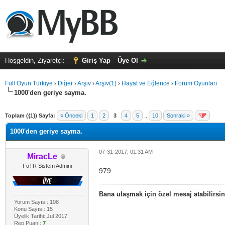
Hoşgeldin, Ziyaretçi:
Giriş Yap
Üye Ol
Full Oyun Türkiye
›
Diğer
›
Arşiv
›
Arşiv(1)
›
Hayat ve Eğlence
›
Forum Oyunları
1000'den geriye sayma.
alama: 0
Toplam ({1}) Sayfa:
« Önceki
1
2
3
4
5
..
10
Sonraki »
1000'den geriye sayma.
07-31-2017, 01:31 AM
MiracLe
FoTR Sistem Admini
979
Bana ulaşmak için özel mesaj atabilirsin
Yorum Sayısı: 108
Konu Sayısı: 15
Üyelik Tarihi: Jul 2017
Rep Puanı:
7