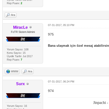
Rep Puanı:
2
Ara
07-31-2017, 05:10 PM
MiracLe
FoTR Sistem Admini
975
Bana ulaşmak için özel mesaj atabilirsin
Yorum Sayısı: 108
Konu Sayısı: 15
Üyelik Tarihi: Jul 2017
Rep Puanı:
7
WWW
Ara
07-31-2017, 06:24 PM
Surx
974
Jinpachi 
Yorum Sayısı: 16