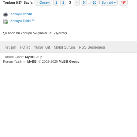
Toplam ({1}) Sayfa:
« Önceki
1
2
3
4
5
..
10
Sonraki »
Konuyu Yazdır
Konuyu Takip Et
Şu anda bu konuyu okuyanlar: 31 Ziyaretçi
İletişim
FOTR
Yukarı Git
Mobil Sürüm
RSS Beslemesi
Türkçe Çeviri:
MyBB
Grup
Forum Yazılımı:
MyBB
, © 2002-2026
MyBB Group
.
V
V
V