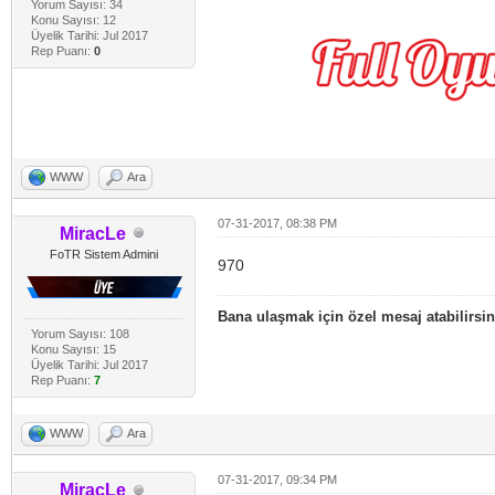
Yorum Sayısı: 34
Konu Sayısı: 12
Üyelik Tarihi: Jul 2017
Rep Puanı:
0
WWW
Ara
07-31-2017, 08:38 PM
MiracLe
FoTR Sistem Admini
970
Bana ulaşmak için özel mesaj atabilirsin
Yorum Sayısı: 108
Konu Sayısı: 15
Üyelik Tarihi: Jul 2017
Rep Puanı:
7
WWW
Ara
07-31-2017, 09:34 PM
MiracLe