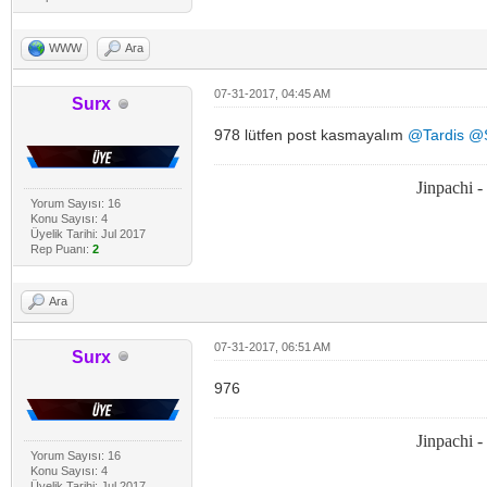
WWW
Ara
07-31-2017, 04:45 AM
Surx
978 lütfen post kasmayalım
@Tardis
@S
Jinpachi 
Yorum Sayısı: 16
Konu Sayısı: 4
Üyelik Tarihi: Jul 2017
Rep Puanı:
2
Ara
07-31-2017, 06:51 AM
Surx
976
Jinpachi 
Yorum Sayısı: 16
Konu Sayısı: 4
Üyelik Tarihi: Jul 2017