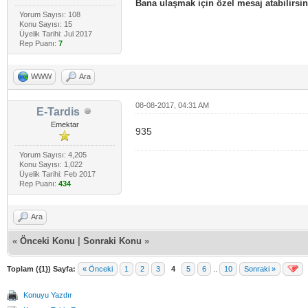
Bana ulaşmak için özel mesaj atabilirsin
Yorum Sayısı: 108
Konu Sayısı: 15
Üyelik Tarihi: Jul 2017
Rep Puanı:
7
WWW
Ara
08-08-2017, 04:31 AM
E-Tardis
Emektar
935
Yorum Sayısı: 4,205
Konu Sayısı: 1,022
Üyelik Tarihi: Feb 2017
Rep Puanı:
434
Ara
«
Önceki Konu
|
Sonraki Konu
»
Toplam ({1}) Sayfa:
« Önceki
1
2
3
4
5
6
..
10
Sonraki »
Konuyu Yazdır