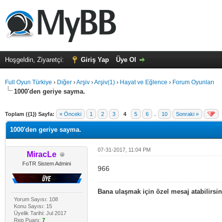
Hoşgeldin, Ziyaretçi:
Giriş Yap
Üye Ol
Full Oyun Türkiye
›
Diğer
›
Arşiv
›
Arşiv(1)
›
Hayat ve Eğlence
›
Forum Oyunları
1000'den geriye sayma.
alama: 0
Toplam ({1}) Sayfa:
« Önceki
1
2
3
4
5
6
..
10
Sonraki »
1000'den geriye sayma.
07-31-2017, 11:04 PM
MiracLe
FoTR Sistem Admini
966
Bana ulaşmak için özel mesaj atabilirsin
Yorum Sayısı: 108
Konu Sayısı: 15
Üyelik Tarihi: Jul 2017
Rep Puanı:
7