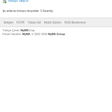
Konuyu Takip Et
Şu anda bu konuyu okuyanlar: 3 Ziyaretçi
İletişim
FOTR
Yukarı Git
Mobil Sürüm
RSS Beslemesi
Türkçe Çeviri:
MyBB
Grup
Forum Yazılımı:
MyBB
, © 2002-2026
MyBB Group
.
V
V
V