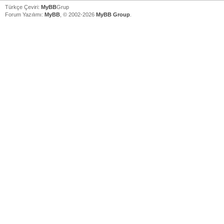
Türkçe Çeviri:
MyBB
Grup
Forum Yazılımı:
MyBB
, © 2002-2026
MyBB Group
.
V
V
V