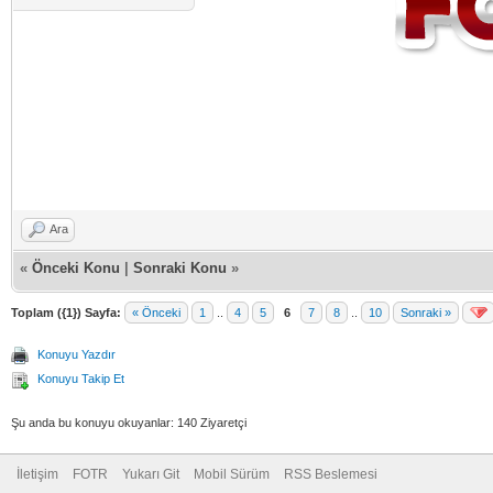
Ara
«
Önceki Konu
|
Sonraki Konu
»
Toplam ({1}) Sayfa:
« Önceki
1
..
4
5
6
7
8
..
10
Sonraki »
Konuyu Yazdır
Konuyu Takip Et
Şu anda bu konuyu okuyanlar: 140 Ziyaretçi
İletişim
FOTR
Yukarı Git
Mobil Sürüm
RSS Beslemesi