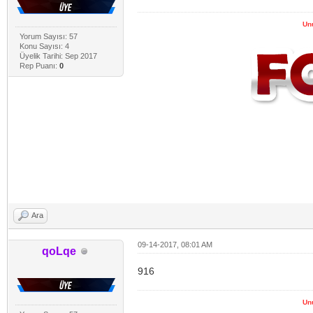
Un
Yorum Sayısı: 57
Konu Sayısı: 4
Üyelik Tarihi: Sep 2017
Rep Puanı:
0
Ara
09-14-2017, 08:01 AM
qoLqe
916
Un