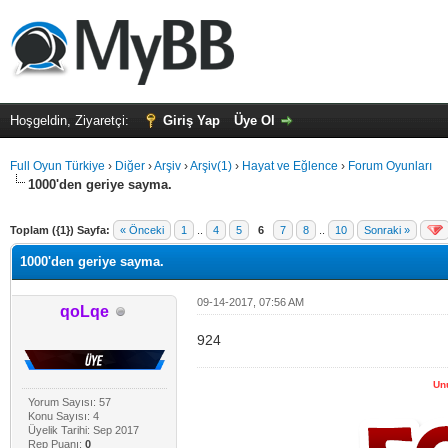
Hoşgeldin, Ziyaretçi:
Giriş Yap
Üye Ol
Full Oyun Türkiye
›
Diğer
›
Arşiv
›
Arşiv(1)
›
Hayat ve Eğlence
›
Forum Oyunları
1000'den geriye sayma.
alama: 0
Toplam ({1}) Sayfa:
« Önceki
1
..
4
5
6
7
8
..
10
Sonraki »
1000'den geriye sayma.
09-14-2017, 07:56 AM
qoLqe
924
Un
Yorum Sayısı: 57
Konu Sayısı: 4
Üyelik Tarihi: Sep 2017
Rep Puanı:
0