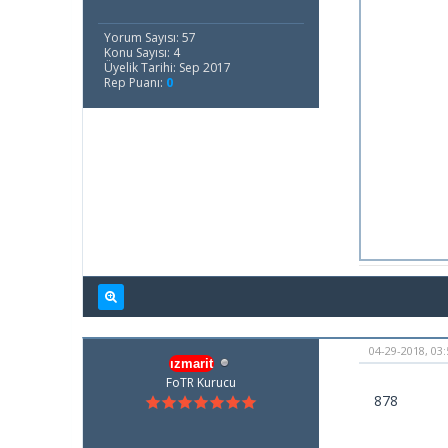
Yorum Sayısı: 57
Konu Sayısı: 4
Üyelik Tarihi: Sep 2017
Rep Puanı:
0
04-29-2018, 03
ızmarit
FoTR Kurucu
878