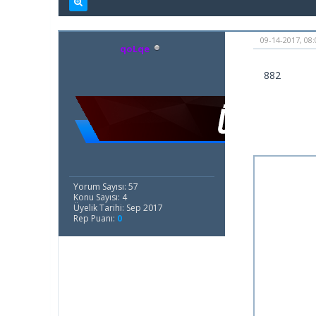
09-14-2017, 08
qoLqe
882
Yorum Sayısı: 57
Konu Sayısı: 4
Üyelik Tarihi: Sep 2017
Rep Puanı:
0