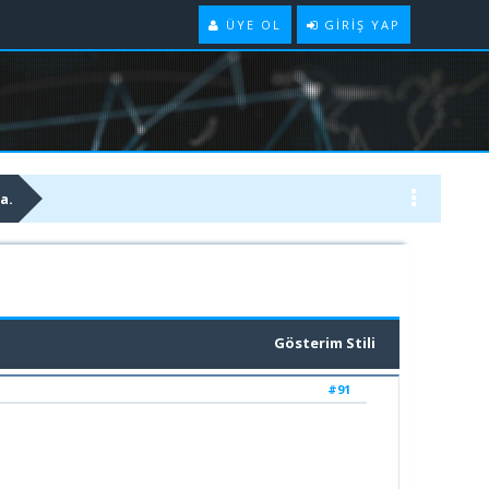
ÜYE OL
GIRIŞ YAP
a.
Gösterim Stili
#91