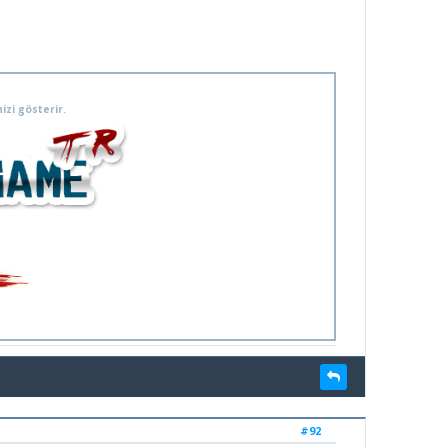
izi gösterir.
#92