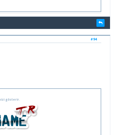
#94
izi gösterir.