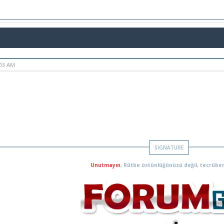
:03 AM
Unutmayın
, Rütbe üstünlüğünüzü değil, tecrüben