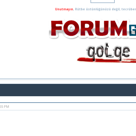
Unutmayın
, Rütbe üstünlüğünüzü değil, tecrüben
:55 PM