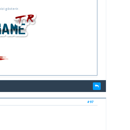
izi gösterir.
#97