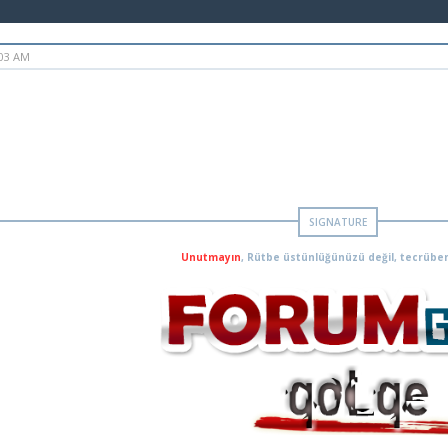
:03 AM
Unutmayın
, Rütbe üstünlüğünüzü değil, tecrüben