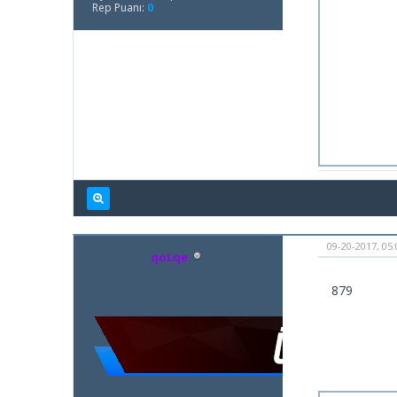
Rep Puanı:
0
09-20-2017, 05
qoLqe
879