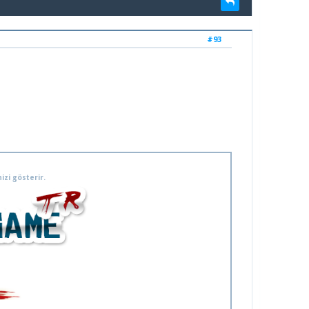
#93
izi gösterir.