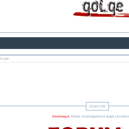
:09 AM
Unutmayın
, Rütbe üstünlüğünüzü değil, tecrüben