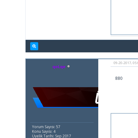
09-20-2017, 05
qoLqe
880
Yorum Sayısı: 57
Konu Sayısı: 4
Üyelik Tarihi: Sep 2017