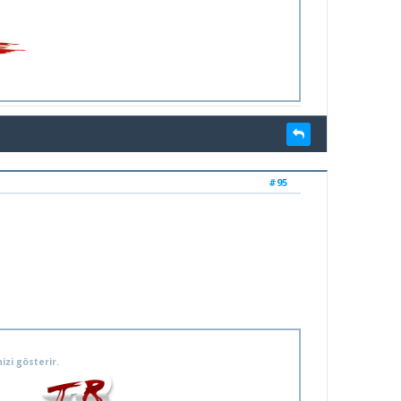
#95
izi gösterir.