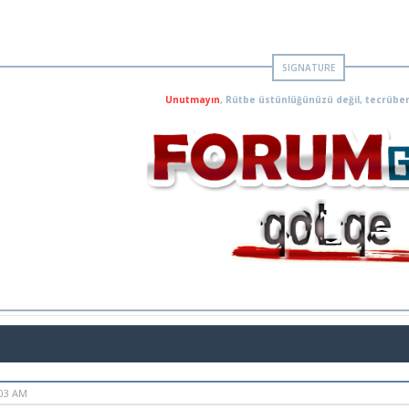
Unutmayın
, Rütbe üstünlüğünüzü değil, tecrüben
:03 AM