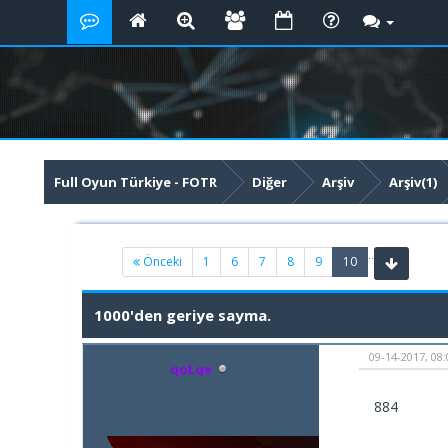
Full Oyun Türkiye - FOTR
Diğer
Arşiv
Arşiv(1)
..
(current)
Önceki
1
6
7
8
9
10
1000'den geriye sayma.
09-14-2017, 08
qoLqe
884