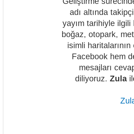
Geliştirme sürecinde 
adı altında takip
yayım tarihiyle ilgi
boğaz, otopark, met
isimli haritalarını
Facebook hem de 
mesajları ceva
diliyoruz.
Zula
il
Zul