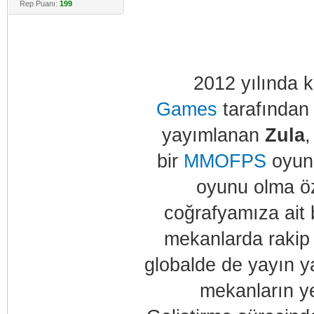
Rep Puanı:
199
2012 yılında 
Games
tarafından 
yayımlanan
Zula
,
bir
MMOFPS
oyunu
oyunu olma öz
coğrafyamıza ait b
mekanlarda rakip 
globalde de yayın y
mekanların ye