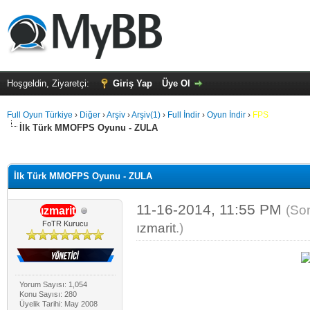
Hoşgeldin, Ziyaretçi:
Giriş Yap
Üye Ol
Full Oyun Türkiye
›
Diğer
›
Arşiv
›
Arşiv(1)
›
Full İndir
›
Oyun İndir
›
FPS
İlk Türk MMOFPS Oyunu - ZULA
alama: 0
İlk Türk MMOFPS Oyunu - ZULA
11-16-2014, 11:55 PM
(So
ızmarit
FoTR Kurucu
ızmarit
.)
Yorum Sayısı: 1,054
Konu Sayısı: 280
Üyelik Tarihi: May 2008