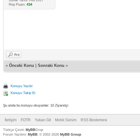
Üyelik Tarihi: Feb 2017
Rep Puanı:
434
Ara
«
Önceki Konu
|
Sonraki Konu
»
Konuyu Yazdır
Konuyu Takip Et
Şu anda bu konuyu okuyanlar: 10 Ziyaretçi
İletişim
FOTR
Yukarı Git
Mobil Sürüm
RSS Beslemesi
Türkçe Çeviri:
MyBB
Grup
Forum Yazılımı:
MyBB
, © 2002-2026
MyBB Group
.