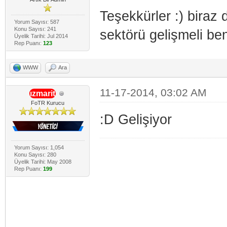
Teşekkürler :) biraz 
Yorum Sayısı: 587
Konu Sayısı: 241
sektörü gelişmeli be
Üyelik Tarihi: Jul 2014
Rep Puanı:
123
WWW
Ara
11-17-2014, 03:02 AM
ızmarit
FoTR Kurucu
:D Gelişiyor
Yorum Sayısı: 1,054
Konu Sayısı: 280
Üyelik Tarihi: May 2008
Rep Puanı:
199