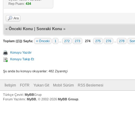
Rep Puanı:
434
Ara
«
Önceki Konu
|
Sonraki Konu
»
Toplam ({1}) Sayfa:
« Önceki
1
..
272
273
274
275
276
..
278
Son
Konuyu Yazdır
Konuyu Takip Et
Şu anda bu konuyu okuyanlar: 482 Ziyaretçi
İletişim
FOTR
Yukarı Git
Mobil Sürüm
RSS Beslemesi
Türkçe Çeviri:
MyBB
Grup
Forum Yazılımı:
MyBB
, © 2002-2026
MyBB Group
.
V
V
V