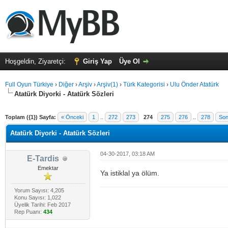
Hoşgeldin, Ziyaretçi:
Giriş Yap
Üye Ol
Full Oyun Türkiye
›
Diğer
›
Arşiv
›
Arşiv(1)
›
Türk Kategorisi
›
Ulu Önder Atatürk
Atatürk Diyorki - Atatürk Sözleri
alama: 0
Toplam ({1}) Sayfa:
« Önceki
1
..
272
273
274
275
276
..
278
Son
Atatürk Diyorki - Atatürk Sözleri
04-30-2017, 03:18 AM
E-Tardis
Emektar
Ya istiklal ya ölüm.
Yorum Sayısı: 4,205
Konu Sayısı: 1,022
Üyelik Tarihi: Feb 2017
Rep Puanı:
434