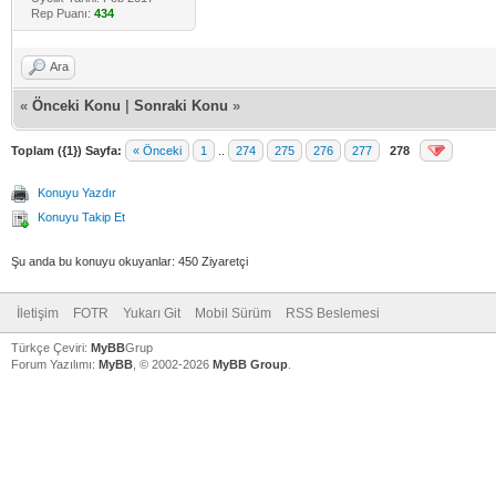
Rep Puanı:
434
Ara
«
Önceki Konu
|
Sonraki Konu
»
Toplam ({1}) Sayfa:
« Önceki
1
..
274
275
276
277
278
Konuyu Yazdır
Konuyu Takip Et
Şu anda bu konuyu okuyanlar: 450 Ziyaretçi
İletişim
FOTR
Yukarı Git
Mobil Sürüm
RSS Beslemesi
Türkçe Çeviri:
MyBB
Grup
Forum Yazılımı:
MyBB
, © 2002-2026
MyBB Group
.
V
V
V