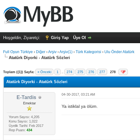
Hoşgeldin, Ziyaretçi:
Giriş Yap
Üye Ol
Full Oyun Türkiye
›
Diğer
›
Arşiv
›
Arşiv(1)
›
Türk Kategorisi
›
Ulu Önder Atatürk
Atatürk Diyorki - Atatürk Sözleri
alama: 0
Toplam ({1}) Sayfa:
« Önceki
1
..
274
275
276
277
278
Atatürk Diyorki - Atatürk Sözleri
04-30-2017, 03:21 AM
E-Tardis
Emektar
Ya istiklal ya ölüm.
Yorum Sayısı: 4,205
Konu Sayısı: 1,022
Üyelik Tarihi: Feb 2017
Rep Puanı:
434