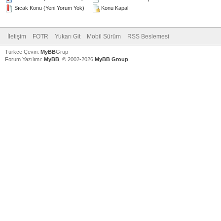
Sıcak Konu (Yeni Yorum Yok)
Konu Kapalı
İletişim
FOTR
Yukarı Git
Mobil Sürüm
RSS Beslemesi
Türkçe Çeviri:
MyBB
Grup
Forum Yazılımı:
MyBB
, © 2002-2026
MyBB Group
.
V
V
V