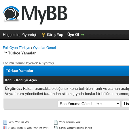
Hoşgeldin, Ziyaretçi:
Giriş Yap
Üye Ol
Full Oyun Türkiye
›
Oyunlar Genel
Türkçe Yamalar
Forumu Görüntüleyenler: 4 Ziyaretçi
Türkçe Yamalar
Konu
/
Konuyu Açan
Üzgünüz:
Fakat, aramakta olduğunuz konu belirtilen Tarih ve Zaman aral
Veya forum yöneticileri tarafından silinmiş yada başka bir bölüme taşınmış o
Yeni Yorum Var
Yeni Yorum Yok
Sıcak Konu (Yeni Yorum Var)
Sizin Yorumunuzu İçerir