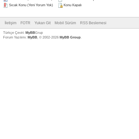
Sıcak Konu (Yeni Yorum Yok)
Konu Kapalı
İletişim
FOTR
Yukarı Git
Mobil Sürüm
RSS Beslemesi
Türkçe Çeviri:
MyBB
Grup
Forum Yazılımı:
MyBB
, © 2002-2026
MyBB Group
.
V
V
V