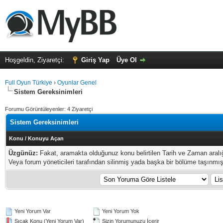
Hoşgeldin, Ziyaretçi:
Giriş Yap
Üye Ol
Full Oyun Türkiye
›
Oyunlar Genel
Sistem Gereksinimleri
Forumu Görüntüleyenler: 4 Ziyaretçi
Sistem Gereksinimleri
Konu
/
Konuyu Açan
Üzgünüz:
Fakat, aramakta olduğunuz konu belirtilen Tarih ve Zaman aral
Veya forum yöneticileri tarafından silinmiş yada başka bir bölüme taşınmış o
Yeni Yorum Var
Yeni Yorum Yok
Sıcak Konu (Yeni Yorum Var)
Sizin Yorumunuzu İçerir