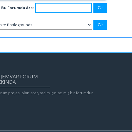
Bu Forumda Ara:
OJEMVAR FORUM
KKINDA
rum projesi olanlara yardım için açılmış bir forumdur.