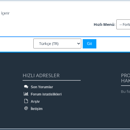
İçerir
Hızlı Menü:
HIZLI ADRESLER
PR
HA
Son Yorumlar
Bu fo
Forum istatislikleri
Arşiv
İletişim