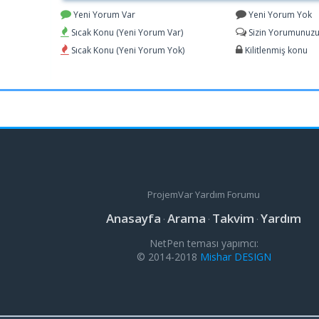
Yeni Yorum Var
Yeni Yorum Yok
Sıcak Konu (Yeni Yorum Var)
Sizin Yorumunuzu 
Sıcak Konu (Yeni Yorum Yok)
Kilitlenmiş konu
ProjemVar Yardım Forumu
Anasayfa
Arama
Takvim
Yardım
·
·
·
NetPen teması yapımcı:
© 2014-2018
Mishar DESIGN