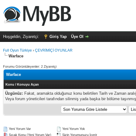
Hoşgeldin, Ziyaretçi:
Giriş Yap
Üye Ol
Full Oyun Türkiye
›
ÇEVRİMİÇİ OYUNLAR
Warface
Forumu Görüntüleyenler: 2 Ziyaretçi
Warface
Konu
/
Konuyu Açan
Üzgünüz:
Fakat, aramakta olduğunuz konu belirtilen Tarih ve Zaman aral
Veya forum yöneticileri tarafından silinmiş yada başka bir bölüme taşınmış o
Yeni Yorum Var
Yeni Yorum Yok
Sıcak Konu (Yeni Yorum Var)
Sizin Yorumunuzu İçerir