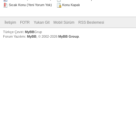
Sıcak Konu (Yeni Yorum Yok)
Konu Kapalı
İletişim
FOTR
Yukarı Git
Mobil Sürüm
RSS Beslemesi
Türkçe Çeviri:
MyBB
Grup
Forum Yazılımı:
MyBB
, © 2002-2026
MyBB Group
.
V
V
V