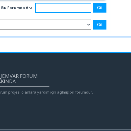
Bu Forumda Ara:
OJEMVAR FORUM
KKINDA
rum projesi olanlara yardım için açılmış bir forumdur.