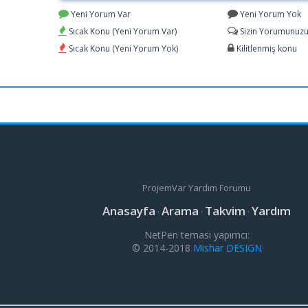
Yeni Yorum Var
Yeni Yorum Yok
Sıcak Konu (Yeni Yorum Var)
Sizin Yorumunuzu 
Sıcak Konu (Yeni Yorum Yok)
Kilitlenmiş konu
ProjemVar Yardım Forumu
Anasayfa
Arama
Takvim
Yardım
·
·
·
NetPen teması yapımcı:
© 2014-2018
Mishar DESIGN