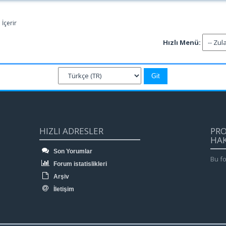
İçerir
Hızlı Menü:
HIZLI ADRESLER
PR
HA
Son Yorumlar
Bu fo
Forum istatislikleri
Arşiv
İletişim