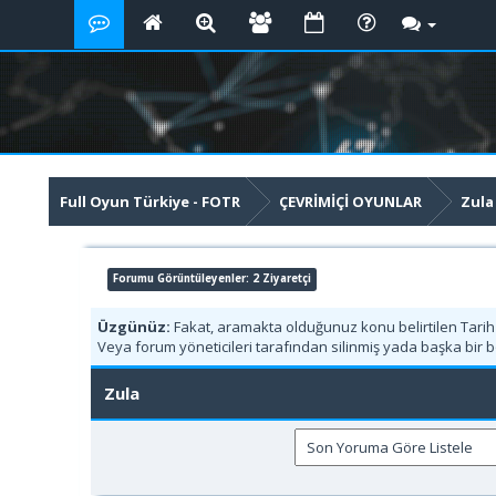
Full Oyun Türkiye - FOTR
ÇEVRİMİÇİ OYUNLAR
Zula
Forumu Görüntüleyenler: 2 Ziyaretçi
Üzgünüz:
Fakat, aramakta olduğunuz konu belirtilen Tari
Veya forum yöneticileri tarafından silinmiş yada başka bir b
Zula