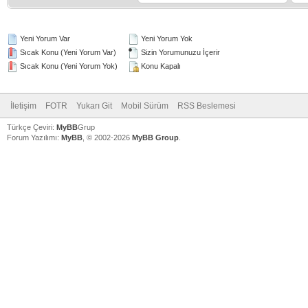
Yeni Yorum Var
Yeni Yorum Yok
Sıcak Konu (Yeni Yorum Var)
Sizin Yorumunuzu İçerir
Sıcak Konu (Yeni Yorum Yok)
Konu Kapalı
İletişim
FOTR
Yukarı Git
Mobil Sürüm
RSS Beslemesi
Türkçe Çeviri:
MyBB
Grup
Forum Yazılımı:
MyBB
, © 2002-2026
MyBB Group
.
V
V
V