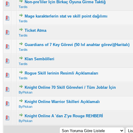
Non-pre'liler Için Birkaç Oyuna Girme Taktiğ
5 üzerinden 0 Oy - Toplam Ortalama 0 Oy Verilmiş
1
2
3
4
5
Tardis
Mage karakterlerin stat ve skill point dağılımı
5 üzerinden 0 Oy - Toplam Ortalama 0 Oy Verilmiş
1
2
3
4
5
Tardis
Ticket Atma
5 üzerinden 0 Oy - Toplam Ortalama 0 Oy Verilmiş
1
2
3
4
5
Tardis
Guardians of 7 Key Görevi (50 lvl anahtar görevi)(Haritalı)
5 üzerinden 0 Oy - Toplam Ortalama 0 Oy Verilmiş
1
2
3
4
5
Tardis
Klan Sembölleri
5 üzerinden 0 Oy - Toplam Ortalama 0 Oy Verilmiş
1
2
3
4
5
Tardis
Rogue Skill lerinin Resimli Açıklamaları
5 üzerinden 0 Oy - Toplam Ortalama 0 Oy Verilmiş
1
2
3
4
5
Tardis
Knight Online 70 Skill Görevleri / Tüm Joblar İçin
5 üzerinden 0 Oy - Toplam Ortalama 0 Oy Verilmiş
1
2
3
4
5
ByPiskan
Knight Online Warrior Skilleri Açıklamalı
5 üzerinden 0 Oy - Toplam Ortalama 0 Oy Verilmiş
1
2
3
4
5
ByPiskan
Knight Online A 'dan Z'ye Rouge REHBERİ
5 üzerinden 0 Oy - Toplam Ortalama 0 Oy Verilmiş
1
2
3
4
5
ByPiskan