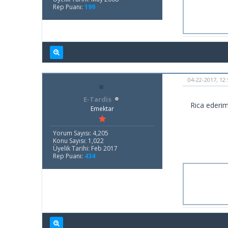
Rep Puanı:
199
04-22-2017, 12
E-Tardis
Rica ederim
Emektar
Yorum Sayısı: 4,205
Konu Sayısı: 1,022
Üyelik Tarihi: Feb 2017
Rep Puanı:
434