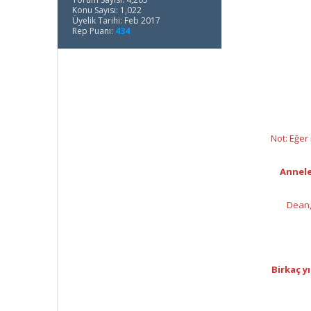
Konu Sayısı: 1,022
Üyelik Tarihi: Feb 2017
Rep Puanı:
434
Not: Eğer
Annele
Dean,
Birkaç y