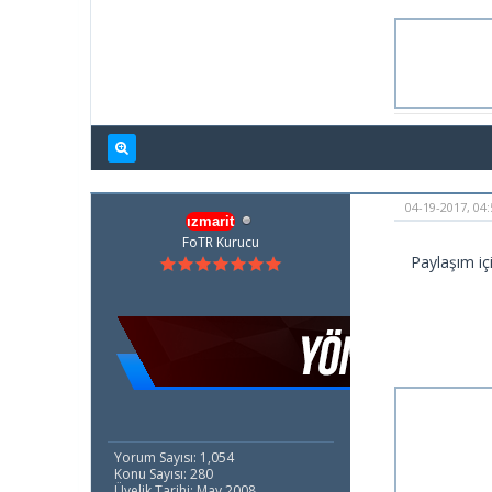
04-19-2017, 04
ızmarit
FoTR Kurucu
Paylaşım iç
Yorum Sayısı: 1,054
Konu Sayısı: 280
Üyelik Tarihi: May 2008