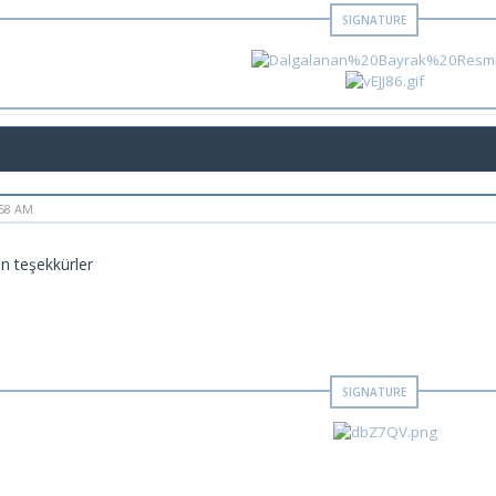
:58 AM
in teşekkürler