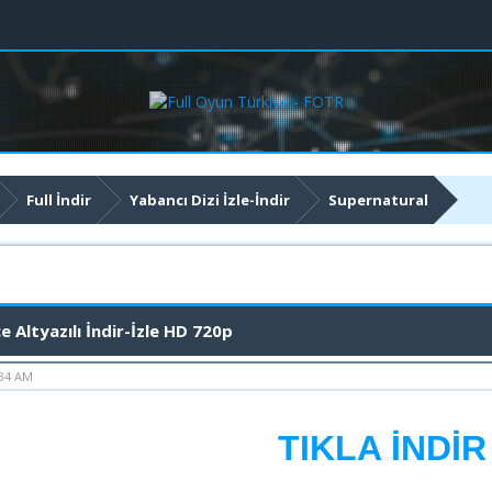
Full İndir
Yabancı Dizi İzle-İndir
Supernatural
 İndir-İzle HD 720p
 Altyazılı İndir-İzle HD 720p
:34 AM
TIKLA İNDİR