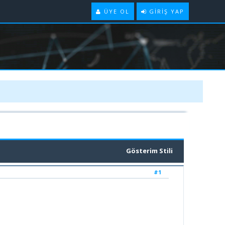
ÜYE OL
GIRIŞ YAP
Gösterim Stili
#1