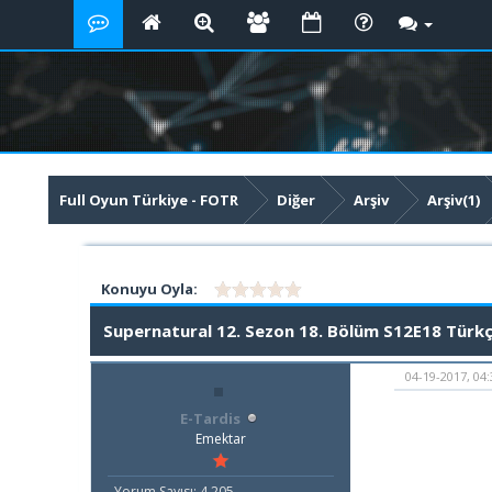
Full Oyun Türkiye - FOTR
Diğer
Arşiv
Arşiv(1)
Supernatural 12. Sezon 18. Bölüm S12E18 Türkçe Altyazılı
Konuyu Oyla:
Supernatural 12. Sezon 18. Bölüm S12E18 Türkçe
04-19-2017, 04
E-Tardis
Emektar
Yorum Sayısı: 4,205