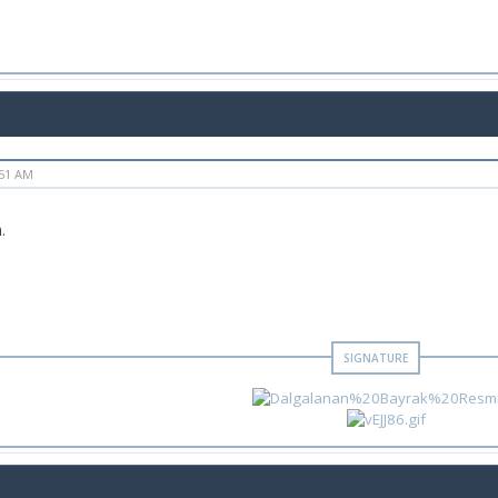
:51 AM
.