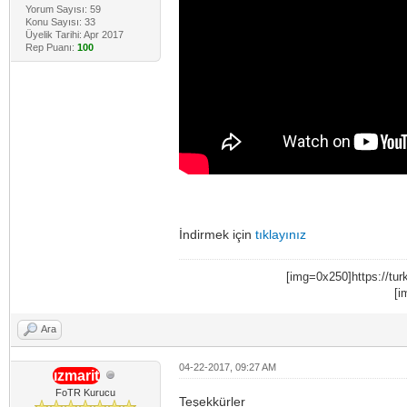
Yorum Sayısı: 59
Konu Sayısı: 33
Üyelik Tarihi: Apr 2017
Rep Puanı:
100
İndirmek için
tıklayınız
[img=0x250]https://tur
[i
Ara
04-22-2017, 09:27 AM
ızmarit
FoTR Kurucu
Teşekkürler