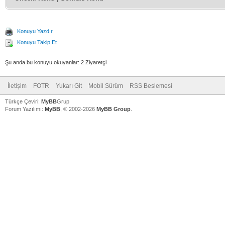
Konuyu Yazdır
Konuyu Takip Et
Şu anda bu konuyu okuyanlar: 2 Ziyaretçi
İletişim
FOTR
Yukarı Git
Mobil Sürüm
RSS Beslemesi
Türkçe Çeviri:
MyBB
Grup
Forum Yazılımı:
MyBB
, © 2002-2026
MyBB Group
.
V
V
V