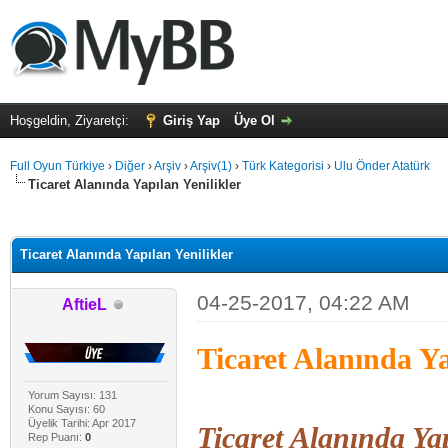
Hoşgeldin, Ziyaretçi:
Giriş Yap
Üye Ol
Full Oyun Türkiye
›
Diğer
›
Arşiv
›
Arşiv(1)
›
Türk Kategorisi
›
Ulu Önder Atatürk
Ticaret Alanında Yapılan Yenilikler
alama: 0
Ticaret Alanında Yapılan Yenilikler
04-25-2017, 04:22 AM
AftieL
Ticaret Alanında Ya
Yorum Sayısı: 131
Konu Sayısı: 60
Üyelik Tarihi: Apr 2017
Ticaret Alanında Yap
Rep Puanı:
0