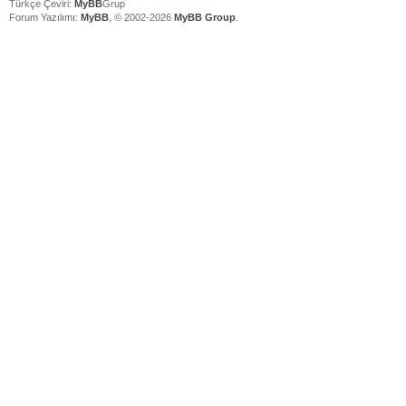
Türkçe Çeviri:
MyBB
Grup
Forum Yazılımı:
MyBB
, © 2002-2026
MyBB Group
.
V
V
V