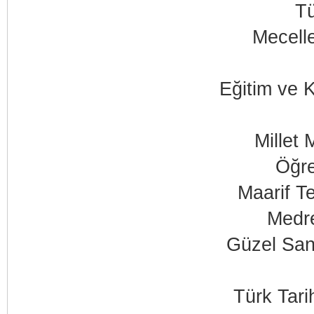
T
Mecelle
Eğitim ve K
Millet 
Öğre
Maarif T
Medre
Güzel Sana
Türk Tar