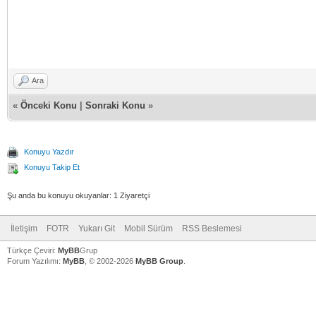
Ara
«
Önceki Konu
|
Sonraki Konu
»
Konuyu Yazdır
Konuyu Takip Et
Şu anda bu konuyu okuyanlar: 1 Ziyaretçi
İletişim
FOTR
Yukarı Git
Mobil Sürüm
RSS Beslemesi
Türkçe Çeviri:
MyBB
Grup
Forum Yazılımı:
MyBB
, © 2002-2026
MyBB Group
.
V
V
V