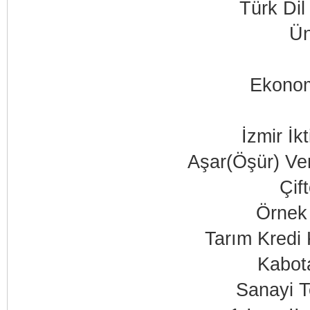
Türk Di
Ün
Ekonomi
İzmir İk
Aşar(Öşür) Ver
Çif
Örnek 
Tarım Kredi 
Kabot
Sanayi T