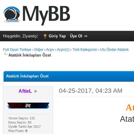
Hoşgeldin, Ziyaretçi:
Giriş Yap
Üye Ol
Full Oyun Türkiye
›
Diğer
›
Arşiv
›
Arşiv(1)
›
Türk Kategorisi
›
Ulu Önder Atatürk
Atatürk İnkılapları Özet
alama: 0
Atatürk İnkılapları Özet
04-25-2017, 04:23 AM
AftieL
At
Atat
Yorum Sayısı: 131
Konu Sayısı: 60
Üyelik Tarihi: Apr 2017
Rep Puanı:
0