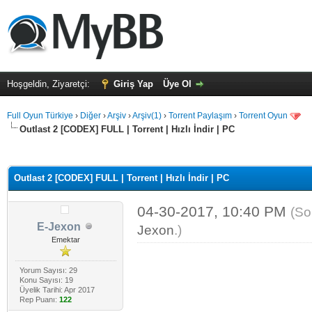
Hoşgeldin, Ziyaretçi:
Giriş Yap
Üye Ol
Full Oyun Türkiye
›
Diğer
›
Arşiv
›
Arşiv(1)
›
Torrent Paylaşım
›
Torrent Oyun
Outlast 2 [CODEX] FULL | Torrent | Hızlı İndir | PC
alama: 0
Outlast 2 [CODEX] FULL | Torrent | Hızlı İndir | PC
04-30-2017, 10:40 PM
(So
E-Jexon
Jexon
.)
Emektar
Yorum Sayısı: 29
Konu Sayısı: 19
Üyelik Tarihi: Apr 2017
Rep Puanı:
122