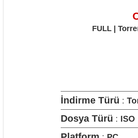
O
FULL | Torren
İndirme Türü
:
To
Dosya Türü
:
ISO
Platform
:
PC