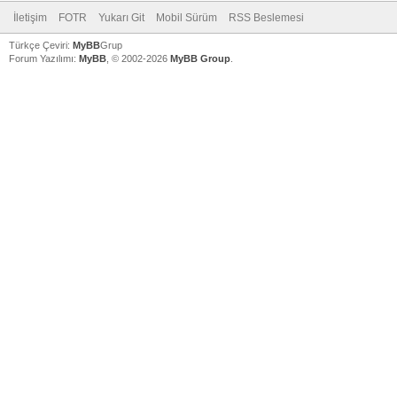
İletişim
FOTR
Yukarı Git
Mobil Sürüm
RSS Beslemesi
Türkçe Çeviri:
MyBB
Grup
Forum Yazılımı:
MyBB
, © 2002-2026
MyBB Group
.
V
V
V