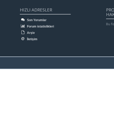
HIZLI ADRESLER
PR
HA
Son Yorumlar
Bu fo
Forum istatislikleri
Arşiv
İletişim