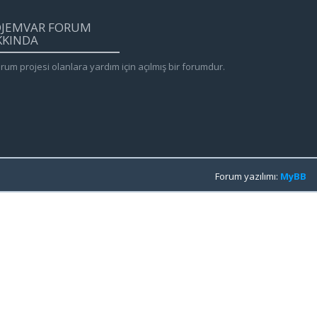
OJEMVAR FORUM
KKINDA
rum projesi olanlara yardım için açılmış bir forumdur.
Forum yazılımı:
MyBB