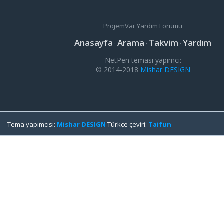
ProjemVar Yardım Forumu
Anasayfa
Arama
Takvim
Yardım
·
·
·
NetPen teması yapımcı:
© 2014-2018
Mishar DESIGN
Tema yapımcısı:
Mishar DESIGN
Türkçe çeviri:
Taifun
Vidinli.net Shopping Platform
Vidinli.net Shopping Platform
Vidinli.net Shopping Platform