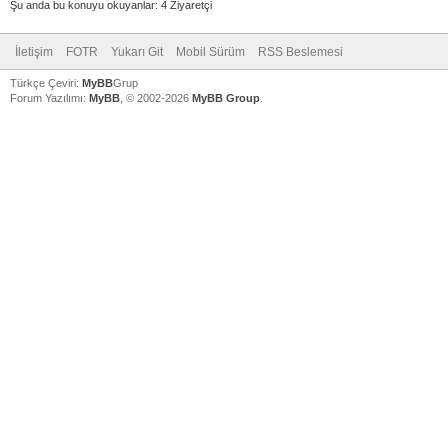
Şu anda bu konuyu okuyanlar: 4 Ziyaretçi
İletişim
FOTR
Yukarı Git
Mobil Sürüm
RSS Beslemesi
Türkçe Çeviri:
MyBB
Grup
Forum Yazılımı:
MyBB
, © 2002-2026
MyBB Group
.
V
V
V