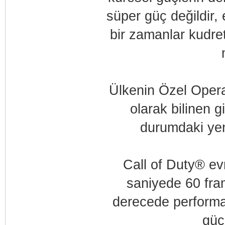
süper güç değildir,
bir zamanlar kudre
Ülkenin Özel Opera
olarak bilinen g
durumdaki yen
Call of Duty® evr
saniyede 60 fram
derecede performa
güc