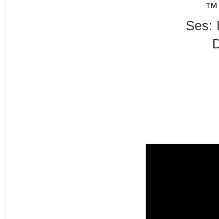
™ 
Ses: 
D