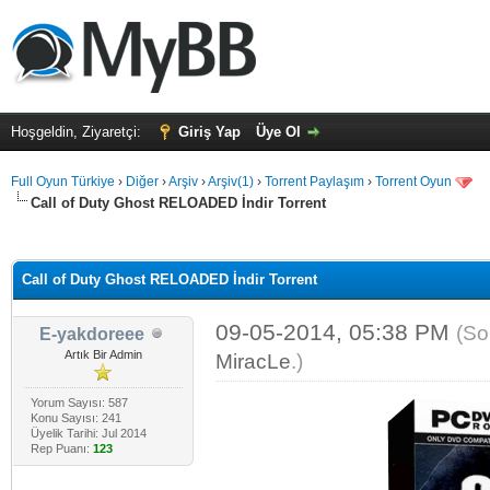
Hoşgeldin, Ziyaretçi:
Giriş Yap
Üye Ol
Full Oyun Türkiye
›
Diğer
›
Arşiv
›
Arşiv(1)
›
Torrent Paylaşım
›
Torrent Oyun
Call of Duty Ghost RELOADED İndir Torrent
alama: 0
Call of Duty Ghost RELOADED İndir Torrent
09-05-2014, 05:38 PM
(So
E-yakdoreee
Artık Bir Admin
MiracLe
.)
Yorum Sayısı: 587
Konu Sayısı: 241
Üyelik Tarihi: Jul 2014
Rep Puanı:
123