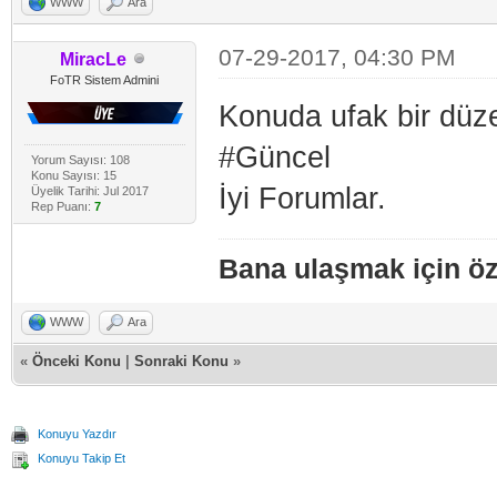
WWW
Ara
07-29-2017, 04:30 PM
MiracLe
FoTR Sistem Admini
Konuda ufak bir düze
#Güncel
Yorum Sayısı: 108
Konu Sayısı: 15
İyi Forumlar.
Üyelik Tarihi: Jul 2017
Rep Puanı:
7
Bana ulaşmak için öze
WWW
Ara
«
Önceki Konu
|
Sonraki Konu
»
Konuyu Yazdır
Konuyu Takip Et